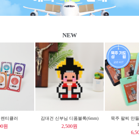
NEW
 렌티큘러
김대건 신부님 디폼블록(6mm)
묵주 팔찌 만들
1
00
원
2,500
원
6,5