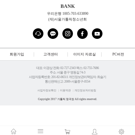
BANK
우리은행 1005-703-633890
(재)서울가톨릭청소년회
회원가입
고객센터
이미지 자료실
PC버전
대표: 이경상 전화: 02-727-2343 팩스: 02-755-7686
주소: 서울 중구 명동길 74-3
사업자등록번호: 201-82-06511 개인정보관리책임자: 최슬기
통신판매신고: 2009-서울중구-0554
사업자정보확인
이용약관
개인정보처리방침
Copyright 2017 가톨릭 청국장 All rights reserved.