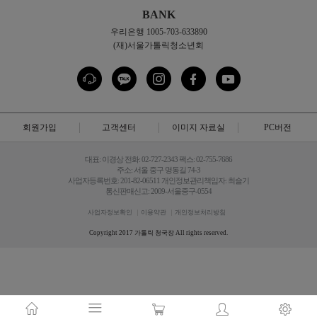
BANK
우리은행 1005-703-633890
(재)서울가톨릭청소년회
회원가입
고객센터
이미지 자료실
PC버전
대표: 이경상 전화: 02-727-2343 팩스: 02-755-7686
주소: 서울 중구 명동길 74-3
사업자등록번호: 201-82-06511 개인정보관리책임자: 최슬기
통신판매신고: 2009-서울중구-0554
사업자정보확인
이용약관
개인정보처리방침
Copyright 2017 가톨릭 청국장 All rights reserved.