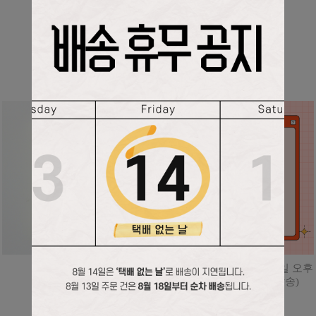
BEST
청소년 청년 성가집
디다케 웹진 정기 구독(평일 오후
2시 시리얼번호 문자 발송)
10,000
원
36,000
원