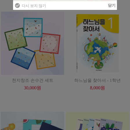
천지창조 손수건 세트
하느님을 찾아서 - 1학년
30,000
원
8,000
원