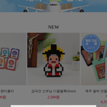
NEW
 렌티큘러
김대건 신부님 디폼블록(6mm)
묵주 팔찌 만들
1
00
원
2,500
원
6,5