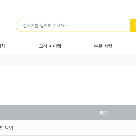
성체
교리 아이템
부활·성탄
제목
인 방법