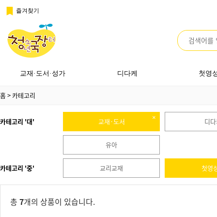
즐겨찾기
교재·도서·성가
디다케
첫영
홈
> 카테고리
카테고리 '대'
교재·도서
디다
유아
카테고리 '중'
교리교재
첫영
총
7
개의 상품이 있습니다.