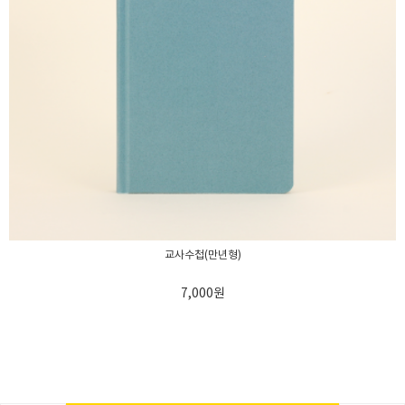
교사수첩(만년형)
7,000
원