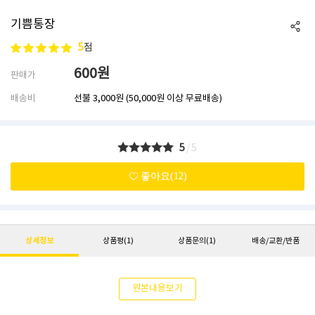
기쁨통장
5
점
600
원
판매가
배송비
선불
3,000원
(50,000원 이상 무료배송)
5
/5
좋아요(12)
상세정보
상품평
(1)
상품문의
(1)
배송/교환/반품
원본내용보기