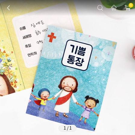
0
1
/
1