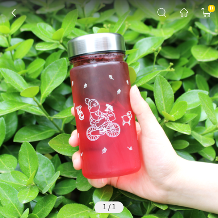
0
1
/
1