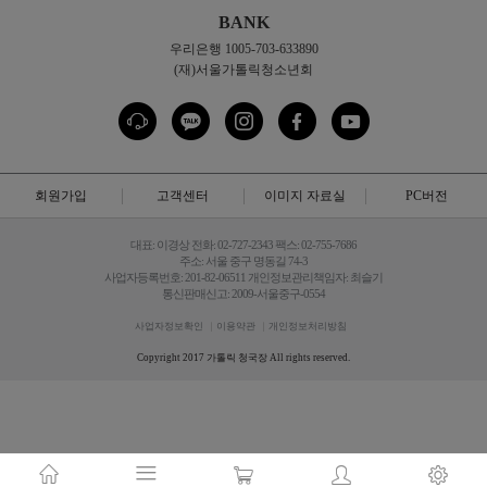
BANK
우리은행 1005-703-633890
(재)서울가톨릭청소년회
회원가입
고객센터
이미지 자료실
PC버전
대표: 이경상 전화: 02-727-2343 팩스: 02-755-7686
주소: 서울 중구 명동길 74-3
사업자등록번호: 201-82-06511 개인정보관리책임자: 최슬기
통신판매신고: 2009-서울중구-0554
사업자정보확인
이용약관
개인정보처리방침
Copyright 2017 가톨릭 청국장 All rights reserved.