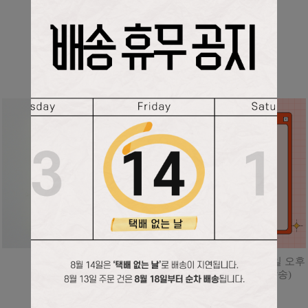
BEST
청소년 청년 성가집
디다케 웹진 정기 구독(평일 오후
2시 시리얼번호 문자 발송)
10,000
원
36,000
원