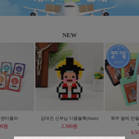
NEW
 렌티큘러
김대건 신부님 디폼블록(6mm)
묵주 팔찌 만들
1
00
원
2,500
원
6,5