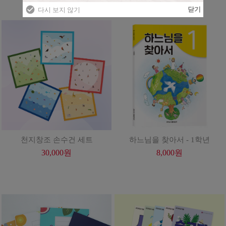
천지창조 손수건 세트
하느님을 찾아서 - 1학년
30,000
원
8,000
원